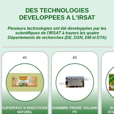
DES TECHNOLOGIES
DEVELOPPEES A L'IRSAT
Plusieurs technologies ont été developpées par les
scientifiques de l'IRSAT à travers les quatre
Départements de recherches (DE, DSN, DM et DTA)
#1
#2
SUPERFASO N INSECTICIDE
CHAMBRE FROIDE SOLAIRE
JU
NATUREL
PV
DTA