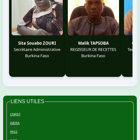
Sita Souabo ZOURI
Malik TAPSOBA
Oli
Secrétaire Administrative
REGISSEUR DE RECETTES
Techni
Burkina Faso
Burkina Faso
B
LIENS UTILES
CNRST
INERA
IRSS