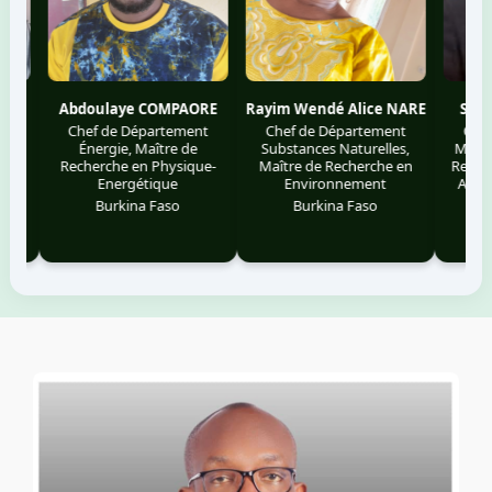
Abdoulaye COMPAORE
Rayim Wendé Alice NARE
Siédouba
Chef de Département
Chef de Département
Chef de 
Énergie, Maître de
Substances Naturelles,
Mécanisati
Recherche en Physique-
Maître de Recherche en
Recherche
Energétique
Environnement
Appliqué
Ag
Burkina Faso
Burkina Faso
Burk