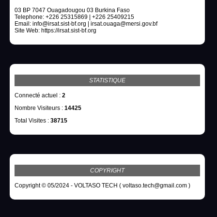
03 BP 7047 Ouagadougou 03 Burkina Faso
Telephone: +226 25315869 | +226 25409215
Email: info@irsat.sist-bf.org | irsat.ouaga@mersi.gov.bf
Site Web: https://irsat.sist-bf.org
STATISTIQUE
Connecté actuel :
2
Nombre Visiteurs :
14425
Total Visites :
38715
COPYRIGHT
Copyright © 05/2024 - VOLTASO TECH ( voltaso.tech@gmail.com )