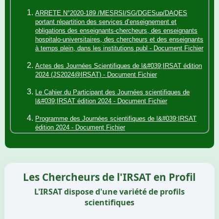
ARRETE N°2020-189 /MESRSI/SG/DGESup/DAQES
portant répartition des services d’enseignement et
obligations des enseignants-chercheurs, des enseignants
hospitalo-universitaires, des chercheurs et des enseignants
à temps plein, dans les institutions publ - Document Fichier
Actes des Journées Scientifiques de l&#039;IRSAT édition
2024 (JS2024@IRSAT) - Document Fichier
Le Cahier du Participant des Journées scientifiques de
l&#039;IRSAT édition 2024 - Document Fichier
Programme des Journées scientifiques de l&#039;IRSAT
édition 2024 - Document Fichier
Presentation generale de l&#039;IRSAT - Document Fichier
Arrete numero 2018 - 522 MESRSI/SG/CNRST/IRSAT
portant organisation et fonctionnement de l&#039;IRSAT -
Les Chercheurs de l'IRSAT en Profil
Document Fichier
L'IRSAT dispose d'une variété de profils
scientifiques
Découvrir PLus ...