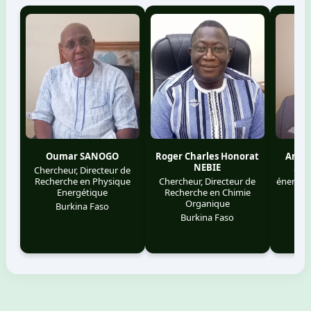
Oumar SANOGO
Roger Charles Honorat
Amid
NEBIE
Chercheur, Directeur de
Géni
Recherche en Physique
Chercheur, Directeur de
énergét
Energétique
Recherche en Chimie
m
Organique
Burkina Faso
B
Burkina Faso