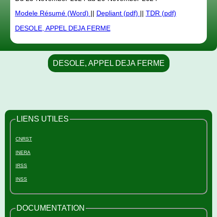
Modele Résumé (Word)
||
Depliant (pdf)
||
TDR (pdf)
DESOLE, APPEL DEJA FERME
DESOLE, APPEL DEJA FERME
LIENS UTILES
CNRST
INERA
IRSS
INSS
DOCUMENTATION