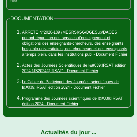
INSS
DOCUMENTATION
ARRETE N°2020-189 /MESRSI/SG/DGESup/DAQES
portant répartition des services d’enseignement et
obligations des enseignants-chercheurs, des enseignants
hospitalo-universitaires, des chercheurs et des enseignants
à temps plein, dans les institutions publ - Document Fichier
Actes des Journées Scientifiques de l&#039;IRSAT édition
2024 (JS2024@IRSAT) - Document Fichier
Le Cahier du Participant des Journées scientifiques de
l&#039;IRSAT édition 2024 - Document Fichier
Programme des Journées scientifiques de l&#039;IRSAT
édition 2024 - Document Fichier
Presentation generale de l&#039;IRSAT - Document Fichier
Arrete numero 2018 - 522 MESRSI/SG/CNRST/IRSAT
Actualités du jour ...
portant organisation et fonctionnement de l&#039;IRSAT -
Document Fichier