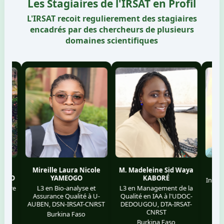
Les Stagiaires de l'IRSAT en Profil
L'IRSAT recoit regulierement des stagiaires
encadrés par des chercheurs de plusieurs
domaines scientifiques
Mireille Laura Nicole
M. Madeleine Sid Waya
Maïmo
O
YAMEOGO
KABORÉ
Industrie 
e
L3 en Bio-analyse et
L3 en Management de la
IST, DT
Assurance Qualité à U-
Qualité en IAA à l'UDOC-
Bur
AUBEN, DSN-IRSAT-CNRST
DEDOUGOU, DTA-IRSAT-
CNRST
Burkina Faso
Burkina Faso